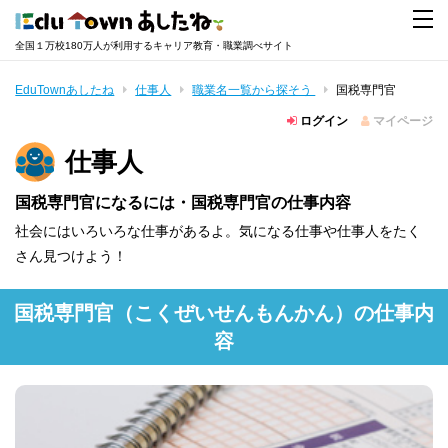
全国１万校180万人が利用するキャリア教育・職業調べサイト
EduTownあしたね
仕事人
職業名一覧から探そう
国税専門官
ログイン
マイページ
仕事人
国税専門官になるには・国税専門官の仕事内容
社会にはいろいろな仕事があるよ。気になる仕事や仕事人をたく
さん見つけよう！
国税専門官
（こくぜいせんもんかん）
の仕事内
容