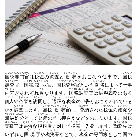
こくぜい
せんもんかん
ぜいきん
ちょうさ
ちょうしゅう
こくぜい
国税
専門官
は
税金
の
調査
と
徴収
をおこなう仕事で、
国税
ちょうさかん
こくぜい
ちょうしゅう
こくぜい
ささつかん
しょくめい
調査官
、
国税
徴収
官、
国税
査察官
という
職名
によって仕事
ないよう
こと
こくぜい
ちょうさかん
のうぜい
ぎむ
内容
がそれぞれ
異
なります。
国税
調査官
は
納税
義務
のある
こじん
きぎょう
ほうもん
てきせい
ぜいきん
個人
や
企業
を
訪問
し、
適正
な
税金
の申告がおこなわれている
ちょうさ
こくぜい
ちょうしゅう
たいのう
ぜいきん
さいそく
かを
調査
します。
国税
徴収
官は、
滞納
された
税金
の
催促
や
たいのう
しょぶん
ざいさん
さしお
こくぜい
滞納
処分
として
財産
の
差し押
さえなどをおこないます。
国税
ささつかん
あくしつ
だつぜいしゃ
そうさく
きんむさき
査察官
は
悪質
な
脱税者
に対して
捜索
、告発します。
勤務先
は
こくぜいちょう
ぜいむしょ
ぜいきん
せんもんか
いずれも
国税庁
や
税務署
などで、
税金
の
専門家
として国の