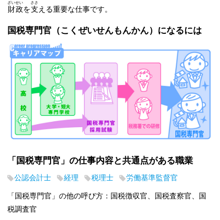
ざいせい
ささ
財政
を
支
える重要な仕事です。
国税専門官
（こくぜいせんもんかん）
になるには
「国税専門官」の仕事内容と共通点がある職業
公認会計士
経理
税理士
労働基準監督官
「国税専門官」の他の呼び方：国税徴収官、国税査察官、国
税調査官