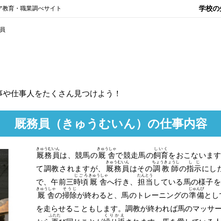
学校の
ア教育・職業調べサイト
員
事や仕事人をたくさん見つけよう！
厩務員
（きゅうむいん）
の仕事内容
きゅうむいん
きゅうしゃ
しいく
厩務員
は、競馬の
厩舎
で競走馬の
飼育
をおこないま
きゅうむいん
ちょうきょうし
しじ
て調教されますが、
厩務員
はその
調教師
の
指示
にし
じごろ
きゅうしゃ
たんとう
で、午前三
時頃
厩舎
へ行き、
担当
している馬の様子を
きゅうしゃ
そうじ
じゅんび
厩舎
の
掃除
が終わると、馬のトレーニングの
準備
とし
を走らせることもします。調教が終われば馬のマッサ
ふたた
くりかえ