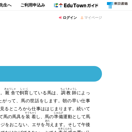
先生へ
ご利用申込み
ログイン
マイページ
きゅうしゃ
しいく
ちょうきょうし
す。
厩舎
で
飼育
している馬は、
調教師
によっ
たがって、馬の世話をします。朝の早い仕事
見るところから仕事ははじまります。続いて
そうちゃく
じゅんび
て馬の馬具を
装着
し、馬の
準備
運動として馬
あた
ージをおこない、エサを
与
えます。そして午後
せきにんかん