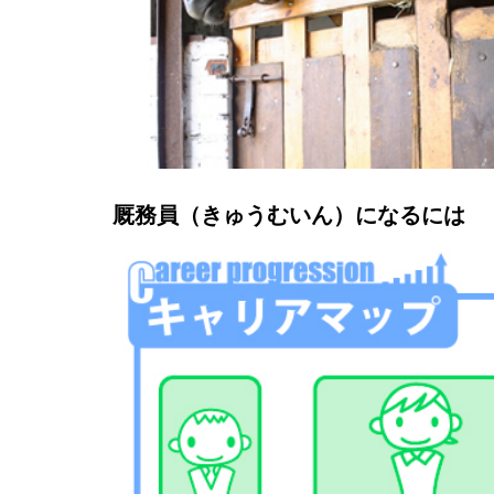
厩務員
（きゅうむいん）
になるには