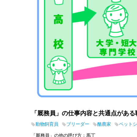
「厩務員」の仕事内容と共通点がある
動物飼育員
ブリーダー
酪農家
ペット
「厩務員」の他の呼び方：馬丁