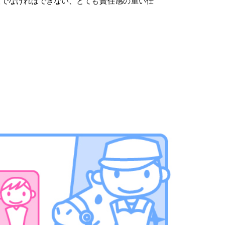
人でなければできない、とても
責任感
の重い仕