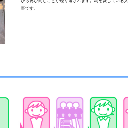
から
再
び同じことが
繰り返
されます。馬を愛している
事です。