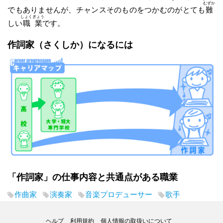
むずか
でもありませんが、チャンスそのものをつかむのがとても
難
しょくぎょう
しい
職業
です。
作詞家
（さくしか）
になるには
「作詞家」の仕事内容と共通点がある職業
作曲家
演奏家
音楽プロデューサー
歌手
ヘルプ
利用規約
個人情報の取扱いについて