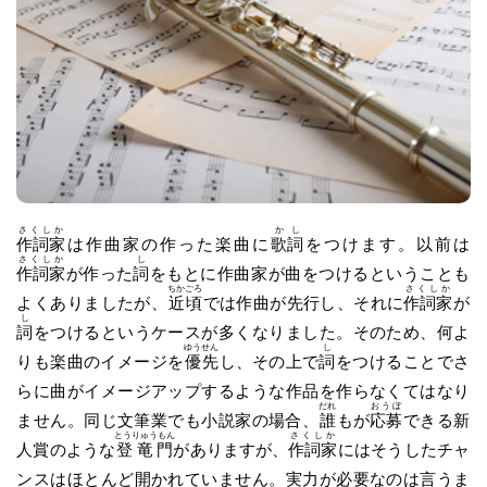
さくしか
かし
作詞家
は作曲家の作った楽曲に
歌詞
をつけます。以前は
さくしか
し
作詞家
が作った
詞
をもとに作曲家が曲をつけるということも
ちかごろ
さくしか
よくありましたが、
近頃
では作曲が先行し、それに
作詞家
が
し
詞
をつけるというケースが多くなりました。そのため、何よ
ゆうせん
し
りも楽曲のイメージを
優先
し、その上で
詞
をつけることでさ
らに曲がイメージアップするような作品を作らなくてはなり
だれ
おうぼ
ません。同じ文筆業でも小説家の場合、
誰
もが
応募
できる新
とうりゅうもん
さくしか
人賞のような
登竜門
がありますが、
作詞家
にはそうしたチャ
ンスはほとんど開かれていません。実力が必要なのは言うま