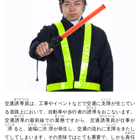
ゆうどういん
ししょう
交通
誘導員
は、工事やイベントなどで交通に
支障
が生じてい
ゆうどう
る道路上において、自動車や歩行者の
誘導
をおこないます。
ゆうどう
ぎょうむ
ゆうどういん
交通
誘導
の最前線での
業務
ですから、交通
誘導員
が仕事が
とどこお
とたん
じゅうたい
ししょう
滞
ると、
途端
に
渋滞
が発生し、交通の流れに
支障
をきたし
せきにん
てしてしまいます。その意味ではとても重要で、しかも
責任