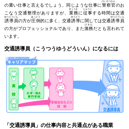
けいさつかん
の重い仕事と言えるでしょう。同じような仕事に
警察官
のお
ぎょうむ
じゅうじ
こなう交通整理がありますが、
業務
に
従事
する時間は交通
ゆうどういん
あっとう
ゆうどう
ゆうどういん
誘導員
の方が
圧倒
的に多く、交通
誘導
に関しては交通
誘導員
げきむ
の方がプロフェッショナルであり、また
激務
だとも言われて
います。
交通誘導員
（こうつうゆうどういん）
になるには
「交通誘導員」の仕事内容と共通点がある職業