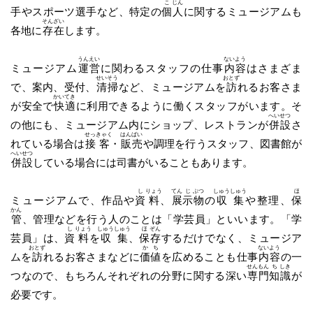
こ
じん
手やスポーツ選手など、特定の
個
人
に関するミュージアムも
そん
ざい
各地に
存
在
します。
うん
えい
ない
よう
ミュージアム
運
営
に関わるスタッフの仕事
内
容
はさまざま
せい
そう
おとず
で、案内、受付、
清
掃
など、ミュージアムを
訪
れるお客さま
かい
てき
が安全で
快
適
に利用できるように働くスタッフがいます。そ
へい
せつ
の他にも、ミュージアム内にショップ、レストランが
併
設
さ
せっ
きゃく
はん
ばい
れている場合は
接
客
・
販
売
や調理を行うスタッフ、図書館が
へい
せつ
併
設
している場合には司書がいることもあります。
し
りょう
てん
じ
ぶつ
しゅう
しゅう
ほ
ミュージアムで、作品や
資
料
、
展
示
物
の
収
集
や整理、
保
かん
管
、管理などを行う人のことは「学芸員」といいます。「学
し
りょう
しゅう
しゅう
ほ
ぞん
芸員」は、
資
料
を
収
集
、
保
存
するだけでなく、ミュージア
おとず
か
ち
ない
よう
ムを
訪
れるお客さまなどに
価
値
を広めることも仕事
内
容
の一
せん
もん
ち
しき
つなので、もちろんそれぞれの分野に関する深い
専
門
知
識
が
必要です。