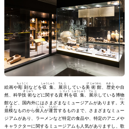
ちょう
こく
しゅう
しゅう
てん
じ
び
じゅつ
かん
れき
し
絵画や
彫
刻
などを
収
集
、
展
示
している
美
術
館
、
歴
史
や自
ぎ
じゅつ
し
りょう
しゅう
しゅう
てん
じ
然、科学
技
術
などに関する
資
料
を
収
集
、
展
示
している博物
だい
館など、国内外にはさまざまなミュージアムがあります。
大
き
ぼ
こ
じん
うん
えい
規
模
なものから
個
人
が
運
営
するものまで、さまざまなミュー
ジアムがあり、ラーメンなど特定の食品や、特定のアニメや
キャラクターに関するミュージアムも人気がありますし、歌