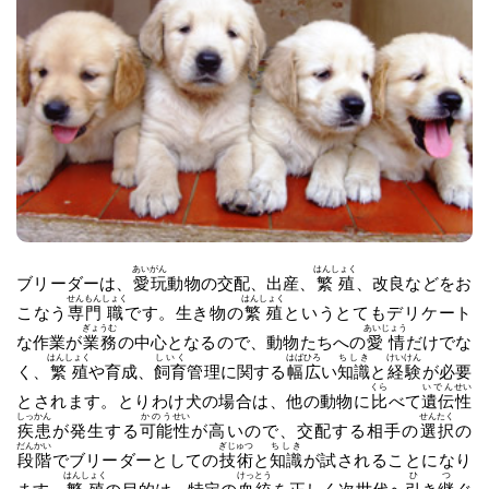
あいがん
はんしょく
ブリーダーは、
愛玩
動物の交配、出産、
繁殖
、改良などをお
せんもん
しょく
はんしょく
こなう
専門
職
です。生き物の
繁殖
というとてもデリケート
ぎょうむ
あいじょう
な作業が
業務
の中心となるので、動物たちへの
愛情
だけでな
はんしょく
しいく
はばひろ
ちしき
けいけん
く、
繁殖
や育成、
飼育
管理に関する
幅広
い
知識
と
経験
が必要
くら
いでん
せい
とされます。とりわけ犬の場合は、他の動物に
比
べて
遺伝
性
しっかん
かのう
せい
せんたく
疾患
が発生する
可能
性
が高いので、交配する相手の
選択
の
だんかい
ぎじゅつ
ちしき
段階
でブリーダーとしての
技術
と
知識
が試されることになり
はんしょく
けっとう
ひ
つ