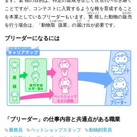
ます。
繁殖
の目的は、特定の
血統
を正しく次世代へ
引
き
継
ぐ
ことですが、コンテストに入賞するような種を育成すること
はんしょく
はんばい
を本業としているブリーダーもいます。
繁殖
した動物の
販売
とりあつかい
とど
で
を行う場合は、「動物
取扱
業」の
届
け
出
が必要です。
ブリーダーになるには
「ブリーダー」の仕事内容と共通点がある職業
厩務員
ペットショップスタッフ
動物飼育員