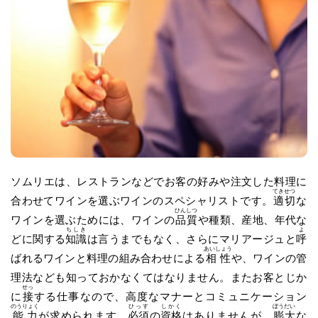
ソムリエは、レストランなどでお客の好みや注文した料理に
てきせつ
合わせてワインを選ぶワインのスペシャリストです。
適切
な
ひんしつ
ワインを選ぶためには、ワインの
品質
や種類、産地、年代な
ちしき
よ
どに関する
知識
は言うまでもなく、さらにマリアージュと
呼
あいしょう
ばれるワインと料理の組み合わせによる
相性
や、ワインの管
理法なども知っておかなくてはなりません。またお客とじか
せっ
に
接
する仕事なので、高度なマナーとコミュニケーション
のうりょく
ひっす
しかく
ぼうだい
能力
が求められます。
必須
の
資格
はありませんが、
膨大
な