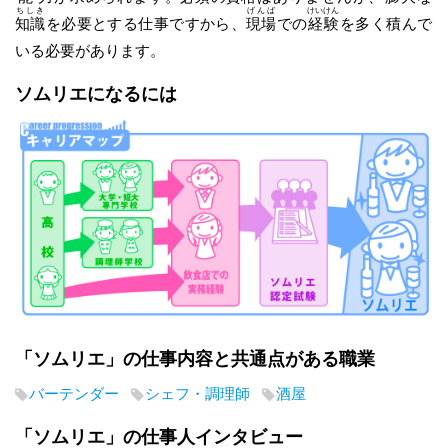
ちしき
げんば
けいけん
知識
を必要とする仕事ですから、
現場
での
経験
を多く積んで
いる必要があります。
ソムリエになるには
「ソムリエ」の仕事内容と共通点がある職業
バーテンダー
シェフ・調理師
酒屋
「ソムリエ」の仕事人インタビュー