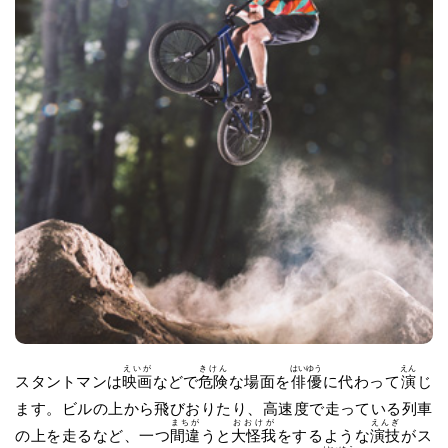
えいが
きけん
はいゆう
えん
スタントマンは
映画
などで
危険
な場面を
俳優
に代わって
演
じ
ます。ビルの上から飛びおりたり、高速度で走っている列車
まちが
おおけが
えんぎ
の上を走るなど、一つ
間違
うと
大怪我
をするような
演技
がス