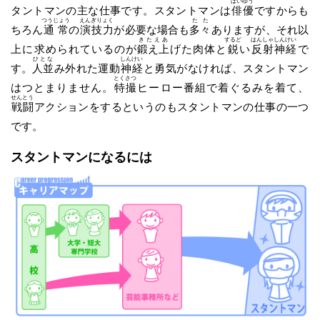
はいゆう
タントマンの主な仕事です。スタントマンは
俳優
ですからも
つうじょう
えんぎりょく
たた
ちろん
通常
の
演技力
が必要な場合も
多々
ありますが、それ以
きたえあ
するど
はんしゃ
しんけい
上に求められているのが
鍛え上
げた肉体と
鋭
い
反射
神経
で
ひとな
しんけい
す。
人並
み外れた運動
神経
と勇気がなければ、スタントマン
とくさつ
はつとまりません。
特撮
ヒーロー番組で着ぐるみを着て、
せんとう
戦闘
アクションをするというのもスタントマンの仕事の一つ
です。
スタントマンになるには