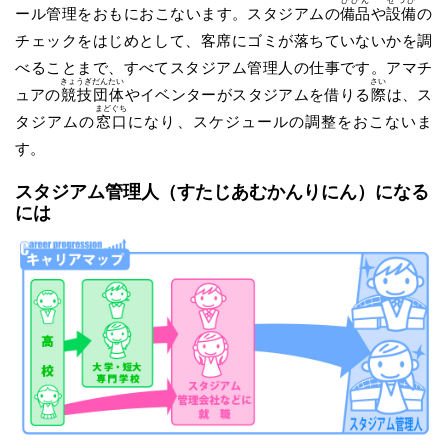
びひん
せつび
ール管理をおもにおこないます。スタジアムの
備品
や
設備
の
チェックをはじめとして、客席にゴミが落ちていないかを調
べることまで、すべてスタジアム管理人の仕事です。アマチ
きょうぎ
だんたい
さい
ュアの
競技
団体
やイベンターがスタジアムを借りる
際
は、ス
まどぐち
タジアムの
窓口
になり、スケジュールの調整をおこないま
す。
スタジアム管理人
（すたじあむかんりにん）
になる
には