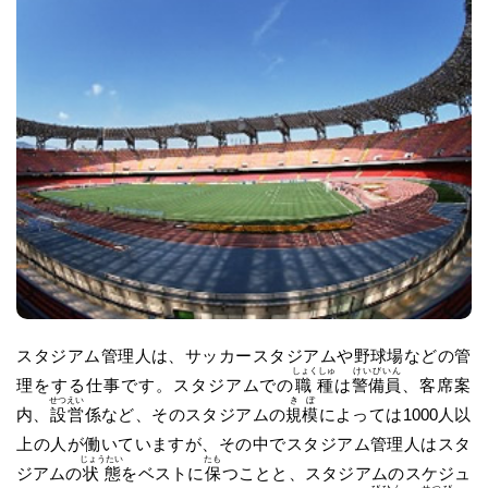
スタジアム管理人は、サッカースタジアムや野球場などの管
しょくしゅ
けいびいん
理をする仕事です。スタジアムでの
職種
は
警備員
、客席案
せつえい
きぼ
内、
設営
係など、そのスタジアムの
規模
によっては1000人以
上の人が働いていますが、その中でスタジアム管理人はスタ
じょうたい
たも
ジアムの
状態
をベストに
保
つことと、スタジアムのスケジュ