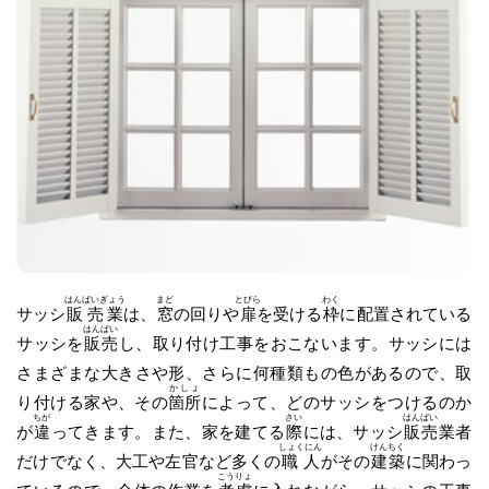
はんばいぎょう
まど
とびら
わく
サッシ
販売業
は、
窓
の回りや
扉
を受ける
枠
に配置されている
はんばい
サッシを
販売
し、取り付け工事をおこないます。サッシには
さまざまな大きさや形、さらに何種類もの色があるので、取
かしょ
り付ける家や、その
箇所
によって、どのサッシをつけるのか
ちが
さい
はんばい
が
違
ってきます。また、家を建てる
際
には、サッシ
販売
業者
しょくにん
けんちく
だけでなく、大工や左官など多くの
職人
がその
建築
に関わっ
こうりょ