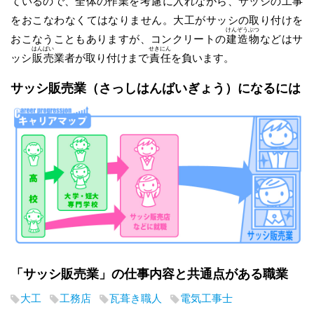
ているので、全体の作業を
考慮
に入れながら、サッシの工事
をおこなわなくてはなりません。大工がサッシの取り付けを
けんぞうぶつ
おこなうこともありますが、コンクリートの
建造物
などはサ
はんばい
せきにん
ッシ
販売
業者が取り付けまで
責任
を負います。
サッシ販売業
（さっしはんばいぎょう）
になるには
「サッシ販売業」の仕事内容と共通点がある職業
大工
工務店
瓦葺き職人
電気工事士