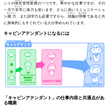
ントの
保安
管理
業務
の一つです。
華
やかな仕事ですが、その
ひじょう
一方で
非常
に体力も使います。さらに高いコミュニケーショ
のうりょく
ずのう
めいせき
ン
能力
、また語学力も必要ですから、
頭脳
が
明晰
であると共
に身体的にもすぐれている人が求められています。
キャビンアテンダントになるには
「キャビンアテンダント」の仕事内容と共通点があ
る職業