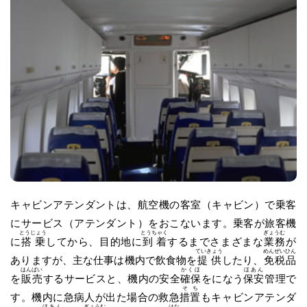
キャビンアテンダントは、航空機の客室（キャビン）で乗客
にサービス（アテンダント）をおこないます。乗客が旅客機
とうじょう
とうちゃく
ぎょうむ
に
搭乗
してから、目的地に
到着
するまでさまざまな
業務
が
ていきょう
めんぜいひん
ありますが、主な仕事は機内で飲食物を
提供
したり、
免税品
はんばい
かくほ
ほあん
を
販売
するサービスと、機内の安全
確保
をになう
保安
管理で
そち
す。機内に急病人が出た場合の救急
措置
もキャビンアテンダ
ほあん
ぎょうむ
はな