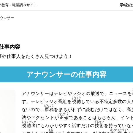
学校の
ア教育・職業調べサイト
ウンサー
仕事内容
事や仕事人をたくさん見つけよう！
アナウンサーの仕事内容
アナウンサーはテレビやラジオの放送で、ニュースを
しちょう
す。テレビラジオ番組を
視聴
している不特定多数の人
げんこう
ないので、
原稿
をまちがわずに読むだけではなく、高
せいかく
法やアクセントが
正確
であることはもちろん、イン
しちょうしゃ
ぎじゅつ
視聴者
にもわかりやすく話すだけの
技術
を持っていな
とど
えいきょうりょく