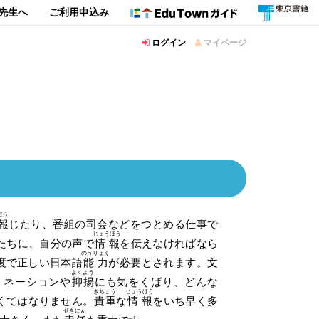
先生へ
ご利用申込み
ログイン
マイページ
ほう
報
じたり、番組の司会などをつとめる仕事で
じょうほう
たちに、自分の声で
情報
を伝えなければなら
のうりょく
度で正しい日本語
能力
が必要とされます。文
よくよう
トネーションや
抑揚
にも気をくばり、どんな
きちょう
じょうほう
くてはなりません。
貴重
な
情報
をいち早く多
せきにん