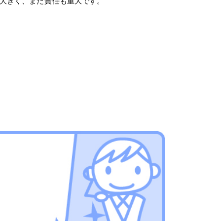
大きく、また
責任
も重大です。