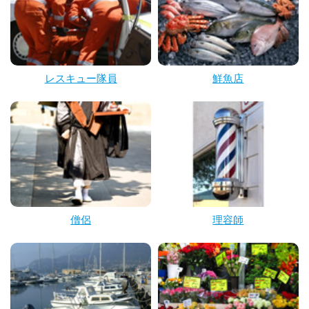
レスキュー隊員
鮮魚店
僧侶
理容師