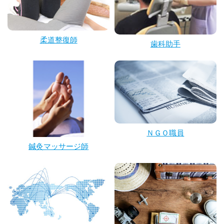
柔道整復師
歯科助手
ＮＧＯ職員
鍼灸マッサージ師