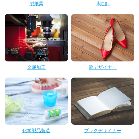
製紙業
蒔絵師
金属加工
靴デザイナー
化学製品製造
ブックデザイナー