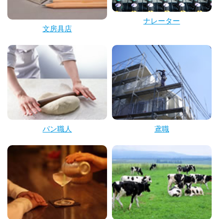
ナレーター
文房具店
パン職人
鳶職