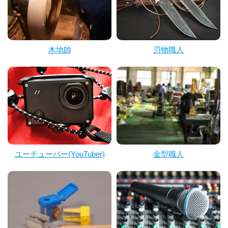
木地師
刃物職人
ユーチューバー(YouTuber)
金型職人