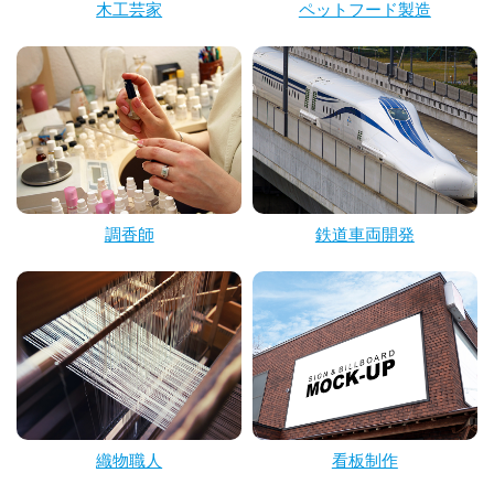
木工芸家
ペットフード製造
調香師
鉄道車両開発
織物職人
看板制作