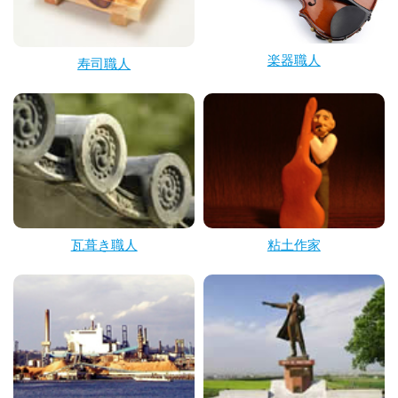
楽器職人
寿司職人
瓦葺き職人
粘土作家