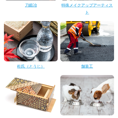
刀鍛冶
特殊メイクアップアーティス
ト
杜氏（とうじ）
舗装工