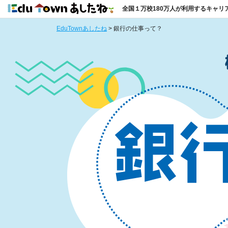
全国１万校180万人が利用するキャリ
EduTownあしたね
>
銀行の仕事って？