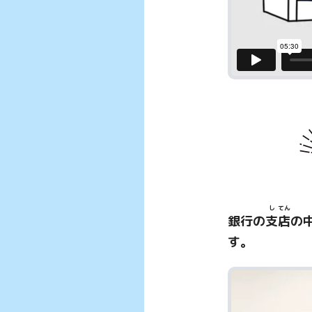
し
てん
銀行の
支
店
の
す。