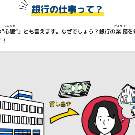
銀行の仕事って？
しん
ぞう
ぎょう
む
”
心
臓
”」とも言えます。なぜでしょう？銀行の
業
務
を
す！