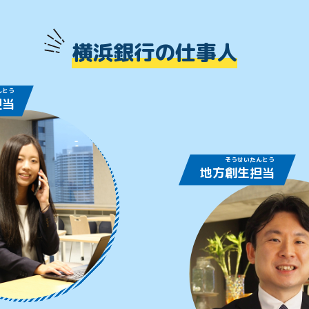
横浜銀行の仕事人
ん
とう
担
当
そう
せい
たん
とう
地方
創
生
担
当