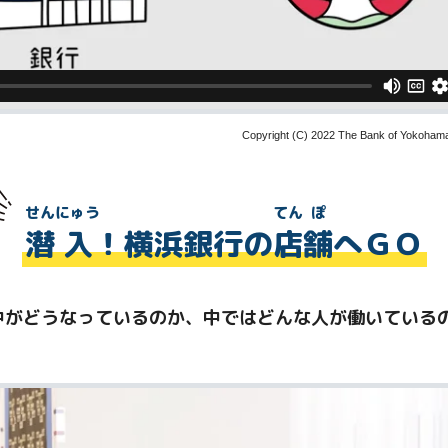
Copyright (C) 2022 The Bank of Yokohama, 
せん
にゅう
てん
ぽ
潜
入
！横浜銀行の
店
舗
へＧＯ
中がどうなっているのか、中ではどんな人が働いている