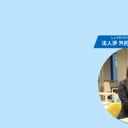
しょう
がい
た
法人
渉
外