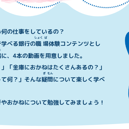
い何の仕事をしているの？
しょく
ば
で学べる銀行の
職
場
体験コンテンツとし
ょ
緒
に、4本の動画を用意しました。
？」「金庫におかねはたくさんあるの？」
ぎ
もん
って何？」そんな
疑
問
について楽しく学べ
。
行やおかねについて勉強してみましょう！