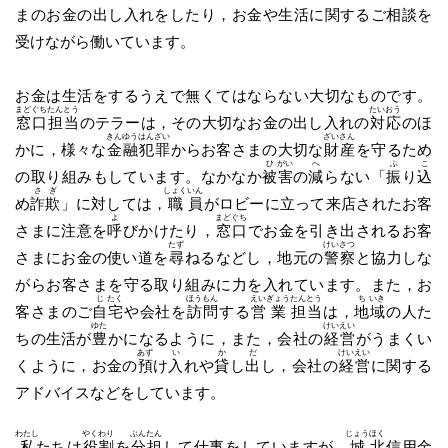
まのお金の出し入れをしたり，お金や生活に関するご相談を
受けながら働いています。
お金は生活をするうえで無くてはならない大切なものです。
まど
ぐち
たん
とう
たい
おう
窓
口
担
当
のテラーは，その大切なお金の出し入れの
対
応
のほ
きん
ゆう
はん
ざい
ざい
さん
かに，様々な
金
融
犯
罪
からお客さまの大切な
財
産
を守るため
ひ
がい
へ
ふ
こ
の取り組みもしています。なかなか
被
害
の
減
らない「
振
り
込
さ
ぎ
しょく
いん
め
詐
欺
」に対しては，
職
員
がロビーに立って来店されたお客
よ
まど
ぐち
さまに注意を
呼
びかけたり，
窓
口
でお金を引き出されるお客
たず
けい
さつ
さまにお金の使い道を
尋
ねるなどし，地元の
警
察
と協力しな
がらお客さまを守る取り組みに力を入れています。また，お
じ
たく
ほう
もん
えい
ぎょう
たん
とう
ち
いき
客さまのご
自
宅
や会社を
訪
問
する
営
業
担
当
は，
地
域
の人た
ゆた
けい
えい
ちの生活が
豊
かになるように，また，会社の
経
営
がうまくい
あず
い
か
だ
けい
えい
くように，お金の
預
け
入
れや
貸
し
出
し，会社の
経
営
に関する
アドバイスなどをしています。
わたし
やく
わり
ぶん
たん
じょう
ほく
私
たちは
役
割
を
分
担
して仕事をしていますが，
城
北
信用金