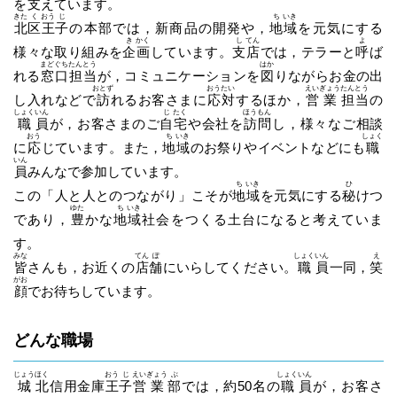
を
支
えています。
きた
く
おう
じ
ち
いき
北
区
王
子
の本部では，新商品の開発や，
地
域
を元気にする
き
かく
し
てん
よ
様々な取り組みを
企
画
しています。
支
店
では，テラーと
呼
ば
まど
ぐち
たん
とう
はか
れる
窓
口
担
当
が，コミュニケーションを
図
りながらお金の出
おとず
おう
たい
えい
ぎょう
たん
とう
し入れなどで
訪
れるお客さまに
応
対
するほか，
営
業
担
当
の
しょく
いん
じ
たく
ほう
もん
職
員
が，お客さまのご
自
宅
や会社を
訪
問
し，様々なご相談
おう
ち
いき
しょく
に
応
じています。また，
地
域
のお祭りやイベントなどにも
職
いん
員
みんなで参加しています。
ち
いき
ひ
この「人と人とのつながり」こそが
地
域
を元気にする
秘
けつ
ゆた
ち
いき
であり，
豊
かな
地
域
社会をつくる土台になると考えていま
す。
みな
てん
ぽ
しょく
いん
え
皆
さんも，お近くの
店
舗
にいらしてください。
職
員
一同，
笑
がお
顔
でお待ちしています。
どんな職場
じょう
ほく
おう
じ
えい
ぎょう
ぶ
しょく
いん
城
北
信用金庫
王
子
営
業
部
では，約50名の
職
員
が，お客さ