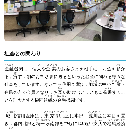
社会との関わり
きん
ゆう
こ
じん
き
ぎょう
あず
金
融
機関は，
個
人
や
企
業
のお客さまを相手に，お金を
預
か
か
る，
貸
す，別のお客さまに送るといったお金に関わる様々な
ち
いき
き
ぎょう
仕事をしています。なかでも信用金庫は，
地
域
の中小
企
業
・
たが
はっ
てん
住民の方が会員となり，お
互
い助け合い，ともに
発
展
するこ
そ
しき
きん
ゆう
とを理念とする協同
組
織
の
金
融
機関です。
じょう
ほく
とう
きょう
と
きた
く
あら
かわ
く
城
北
信用金庫は，
東
京
都
北
区
に本部，
荒
川
区
に本店を置
さい
たま
けん
し
てん
ち
いき
けい
ざい
き，都内北部と
埼
玉
県
南部を中心に100近い
支
店
で
地
域
経
済
ささ