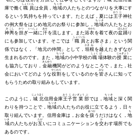
しょく
いん
ち
いき
庫で働く
職
員
は全員，
地
域
の人たちとのつながりを大事にす
おう
じ
るという気持ちを持っています。たとえば，夏には
王
子
神社
ち
いき
の例大祭をはじめ地元のお祭りに参加し，
地
域
の人たちとお
み
こし
かつ
いっ
しょ
あせ
ゆかた
ぼん
おど
神
輿
を
担
ぎ
一
緒
に
汗
を流します。また浴
衣
を着て夜の
盆
踊
り
しょく
いん
にも参加しています。そこでは「
職
員
とお客さま」という関
かき
ね
こ
係ではなく，「地元の仲間」として，
垣
根
を
越
えたきずなが
ち
いき
しょく
ば
じゅ
ぎょう
生まれるのです。また，
地
域
の小中学校の
職
場
体験の
授
業
に
きん
ゆう
も協力しており，
金
融
機関がどのようなところで，また，社
やく
わり
みな
会においてどのような
役
割
をしているのかを
皆
さんに知って
もらうための取り組みもしています。
じょう
ほく
おう
じ
えい
ぎょう
ぶ
ち
いき
このように，
城
北
信用金庫
王
子
営
業
部
では，
地
域
と深く関
ち
いき
わりを持つことで，
地
域
の人たちのお役に立てるよう，日々
あつか
ち
取り組んでいます。信用金庫は，お金を
扱
うだけはなく，
地
いき
たが
か
域
の人たちがお
互
いにコミュニケーションを
交
わす場所でも
あるのです。