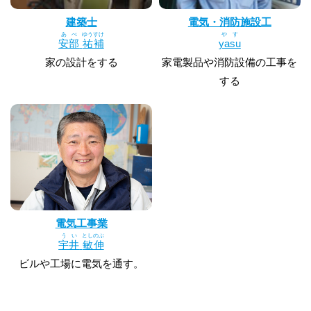
建築士
電気・消防施設工
あべ
ゆうすけ
やす
安部
祐補
yasu
家の設計をする
家電製品や消防設備の工事を
する
電気工事業
うい
としのぶ
宇井
敏伸
ビルや工場に電気を通す。