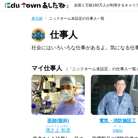
全国１万校180万人が利用するキャリ
東京都
ニックネーム未設定の仕事人一覧
仕事人
社会にはいろいろな仕事があるよ。気になる仕
マイ仕事人
（「ニックネーム未設定」の仕事人一覧
医師(眼科)
電気・消防施設工
だんのうえ
かずひこ
やす
壇之上
和彦
yasu