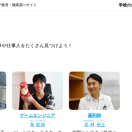
学校の
ア教育・職業調べサイト
事や仕事人をたくさん見つけよう！
）
ゲームエンジニア
薬剤師
かく
たつのり
わかばやし
ひろし
角
龍徳
若林
裕士