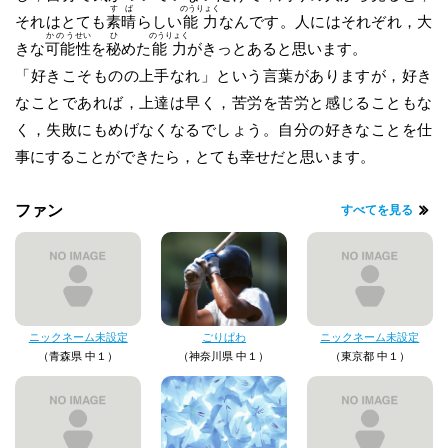
すば
のうりょく
それはとても
素晴
らしい
能力
なんです。人にはそれぞれ，大
かのう
せい
ひ
のうりょく
きな
可能
性
を
秘
めた
能力
がきっとあると思います。
「好きこそものの上手なれ」という言葉がありますが，好き
なことであれば，上達は早く，苦労を苦労と感じることもな
く，失敗にもめげなくなるでしょう。自分の好きなことを仕
事にすることができたら，とても幸せだと思います。
ファン
すべてを見る
ニックネーム未設定
ごりぱわ
ニックネーム未設定
（青森県 中１）
（神奈川県 中１）
（東京都 中１）