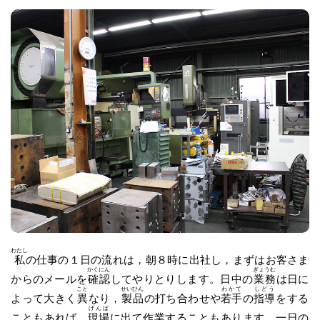
わたし
私
の仕事の１日の流れは，朝８時に出社し，まずはお客さま
かくにん
ぎょうむ
からのメールを
確認
してやりとりします。日中の
業務
は日に
こと
せいひん
わかて
しどう
よって大きく
異
なり，
製品
の打ち合わせや
若手
の
指導
をする
げんば
こともあれば，
現場
に出て作業することもあります。一日の