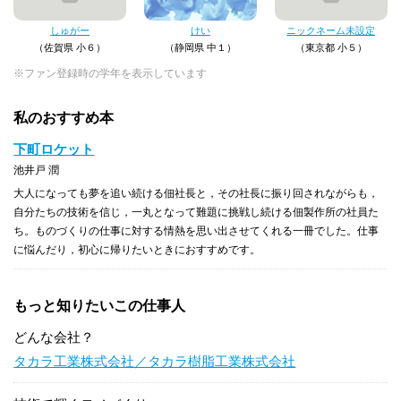
しゅがー
けい
ニックネーム未設定
（佐賀県 小６）
（静岡県 中１）
（東京都 小５）
※ファン登録時の学年を表示しています
私のおすすめ本
下町ロケット
池井戸 潤
大人になっても夢を追い続ける佃社長と，その社長に振り回されながらも，
自分たちの技術を信じ，一丸となって難題に挑戦し続ける佃製作所の社員た
ち。ものづくりの仕事に対する情熱を思い出させてくれる一冊でした。仕事
に悩んだり，初心に帰りたいときにおすすめです。
もっと知りたいこの仕事人
どんな会社？
タカラ工業株式会社／タカラ樹脂工業株式会社