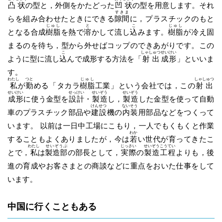
凸
状
の型と，外側をかたどった
凹
状
の型を用意します。それ
すきま
らを組み合わせたときにできる
隙間
に，プラスチックのもと
じゅし
と
こ
じゅし
となる合成
樹脂
を熱で
溶
かして流し
込
みます。
樹脂
が冷え固
まるのを待ち，型から外せばコップのできあがりです。この
こ
しゃしゅつ
せいけい
ように型に流し
込
んで成形する方法を「
射出
成形
」といいま
す。
わたし
つと
じゅし
しゃしゅつ
私
が
勤
める「タカラ
樹脂
工業」という会社では，この
射出
せいけい
せっけい
せいぞう
せいぞう
成形
に使う金型を
設計
・
製造
し，
製造
した金型を使って自動
けんせつ
ないそう
車のプラスチック部品や
建設
機の
内装
用部品などをつくって
います。 以前は一日中工場にこもり，一人でもくもくと作業
わか
することもよくありましたが，今は
若
い世代が育ってきたこ
わたし
せいぞうぶ
じっさい
せいぞう
こうてい
とで，
私
は
製造部
の部長として，
実際
の
製造
工程
よりも，後
進の育成やお客さまとの商談などに重点をおいた仕事をして
います。
中国に行くこともある