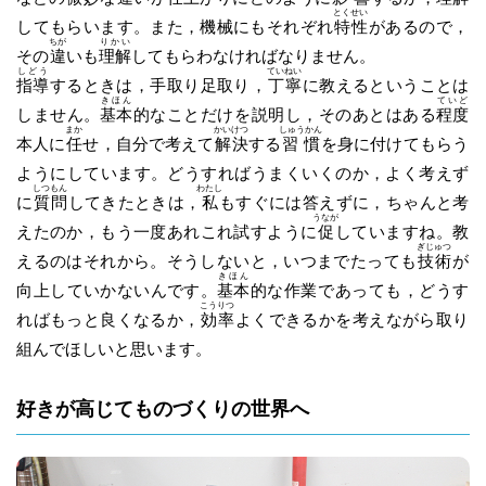
とくせい
してもらいます。また，機械にもそれぞれ
特性
があるので，
ちが
りかい
その
違
いも
理解
してもらわなければなりません。
しどう
ていねい
指導
するときは，手取り足取り，
丁寧
に教えるということは
きほん
ていど
しません。
基本
的なことだけを説明し，そのあとはある
程度
まか
かいけつ
しゅうかん
本人に
任
せ，自分で考えて
解決
する
習慣
を身に付けてもらう
ようにしています。どうすればうまくいくのか，よく考えず
しつもん
わたし
に
質問
してきたときは，
私
もすぐには答えずに，ちゃんと考
うなが
えたのか，もう一度あれこれ試すように
促
していますね。教
ぎじゅつ
えるのはそれから。そうしないと，いつまでたっても
技術
が
きほん
向上していかないんです。
基本
的な作業であっても，どうす
こうりつ
ればもっと良くなるか，
効率
よくできるかを考えながら取り
組んでほしいと思います。
好きが高じてものづくりの世界へ