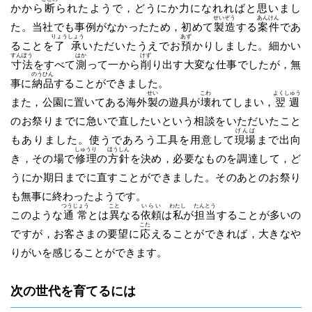
かから
断
られたようで，どうにか力になれればと思いまし
せいぞう
あんけん
た。当社でも事例がなかったため，初めて
製造
する
案件
であ
りょうしょう
あず
ることを
了承
いただいたうえでお
預
かりしました。細かい
すんぽう
はか
けず
寸法
をすべて
測
って一から
削
り出す大変な仕事でしたが，無
のうひん
事に
納品
することができました。
せい
こわ
よくしゅう
また，公園に置いてある海外
製
の遊具が
壊
れてしまい，
翌週
のお祭りまでに急いで直したいという相談をいただいたこと
げんば
もありました。使うであろう工具を用意して
現場
まで出向
しゅうり
ほうしん
き，その場で
修理
の
方針
を決め，必要なものを調達して，ど
うにか期日までに直すことができました。そのあとのお祭り
も無事に終わったようです。
つうじょう
こと
いらい
わたし
たんとう
このような
通常
とは
異
なる
依頼
は
私
が
担当
することが多いの
こた
ですが，お客さまの要望に
応
えることができれば，大きなや
りがいを感じることができます。
次の世代を育てるには