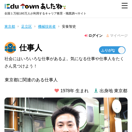
全国１万校180万人が利用するキャリア教育・職業調べサイト
東京都
足立区
機械技術者
安食智史
ログイン
マイページ
仕事人
社会にはいろいろな仕事があるよ。気になる仕事や仕事人をたく
さん見つけよう！
東京都に関連のある仕事人
1978年 生まれ
出身地 東京都