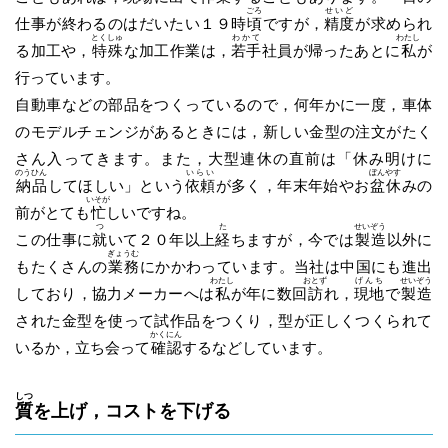
ごろ
せいど
仕事が終わるのはだいたい１９時
頃
ですが，
精度
が求められ
とくしゅ
わかて
わたし
る加工や，
特殊
な加工作業は，
若手
社員が帰ったあとに
私
が
行っています。
自動車などの部品をつくっているので，何年かに一度，車体
のモデルチェンジがあるときには，新しい金型の注文がたく
さん入ってきます。また，大型連休の直前は「休み明けに
のうひん
いらい
ぼんやす
納品
してほしい」という
依頼
が多く，年末年始やお
盆休
みの
いそが
前がとても
忙
しいですね。
つ
た
せいぞう
この仕事に
就
いて２０年以上
経
ちますが，今では
製造
以外に
ぎょうむ
もたくさんの
業務
にかかわっています。当社は中国にも進出
わたし
おとず
げんち
せいぞう
しており，協力メーカーへは
私
が年に数回
訪
れ，
現地
で
製造
された金型を使って試作品をつくり，型が正しくつくられて
かくにん
いるか，立ち会って
確認
するなどしています。
しつ
質
を上げ，コストを下げる