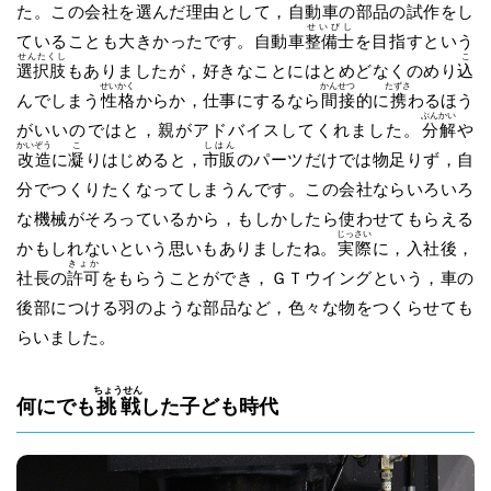
た。この会社を選んだ理由として，自動車の部品の試作をし
せいびし
ていることも大きかったです。自動車
整備士
を目指すという
せんたくし
こ
選択肢
もありましたが，好きなことにはとめどなくのめり
込
せいかく
かんせつ
たずさ
んでしまう
性格
からか，仕事にするなら
間接
的に
携
わるほう
ぶんかい
がいいのではと，親がアドバイスしてくれました。
分解
や
かいぞう
こ
しはん
改造
に
凝
りはじめると，
市販
のパーツだけでは物足りず，自
分でつくりたくなってしまうんです。この会社ならいろいろ
な機械がそろっているから，もしかしたら使わせてもらえる
じっさい
かもしれないという思いもありましたね。
実際
に，入社後，
きょか
社長の
許可
をもらうことができ，ＧＴウイングという，車の
後部につける羽のような部品など，色々な物をつくらせても
らいました。
ちょうせん
何にでも
挑戦
した子ども時代