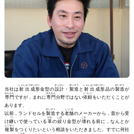
しゃしゅつ
せいけい
せっけい
せいぞう
しゃしゅつ
せいけい
せいぞう
当社は
射出
成形
金型の
設計
・
製造
と
射出
成形
品の
製造
が
せんもん
せんもん
いらい
専門
ですが，まれに
専門
分野ではない
依頼
をいただくことが
あります。
せいぞう
しにせ
以前，ランドセルを
製造
する
老舗
のメーカーから，昔から受
つ
かわ
しぼ
こわ
け
継
いで使っている
革
の
絞
り金型が
壊
れる前に，なんとか
ふくせい
複製
をつくりたいという相談をいただきました。すでに何社
ことわ