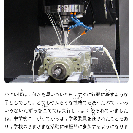
ころ
うつ
小さい
頃
は，何かを思いついたら，すぐに行動に
移
すような
せいかく
子どもでした。とてもやんちゃな
性格
でもあったので，いろ
くわだ
おこ
いろないたずらを
企
てては実行し，よく
怒
られていました
まか
ね。中学校に上がってからは，学級委員を
任
されたこともあ
り，学校のさまざまな活動に積極的に参加するようになりま