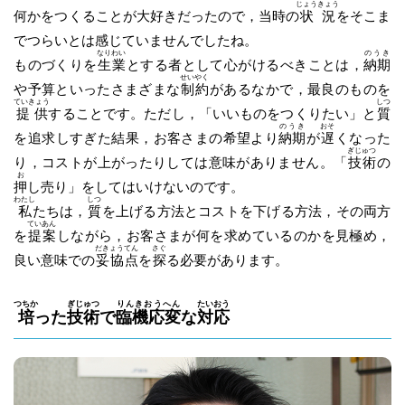
じょうきょう
何かをつくることが大好きだったので，当時の
状況
をそこま
でつらいとは感じていませんでしたね。
なりわい
のうき
ものづくりを
生業
とする者として心がけるべきことは，
納期
せいやく
や予算といったさまざまな
制約
があるなかで，最良のものを
ていきょう
しつ
提供
することです。ただし，「いいものをつくりたい」と
質
のうき
おそ
を追求しすぎた結果，お客さまの希望より
納期
が
遅
くなった
ぎじゅつ
り，コストが上がったりしては意味がありません。「
技術
の
お
押
し売り」をしてはいけないのです。
わたし
しつ
私
たちは，
質
を上げる方法とコストを下げる方法，その両方
ていあん
を
提案
しながら，お客さまが何を求めているのかを見極め，
だきょうてん
さぐ
良い意味での
妥協点
を
探
る必要があります。
つちか
ぎじゅつ
りんきおうへん
たいおう
培
った
技術
で
臨機応変
な
対応