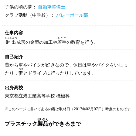
子供の頃の夢：
自動車整備士
クラブ活動（中学校）：
バレーボール部
仕事内容
しゃしゅつ
わかて
射出
成形の金型の加工や
若手
の教育を行う。
自己紹介
昔から車やバイクが好きなので，休日は車やバイクをいじっ
つま
たり，
妻
とドライブに行ったりしています。
出身高校
東京都立港工業高等学校 機械科
※このページに書いてある内容は取材日（2017年02月07日）時点のものです
せいひん
プラスチック
製品
ができるまで