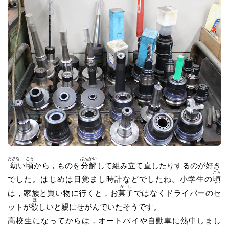
おさな
ころ
ぶんかい
幼
い
頃
から，ものを
分解
して組み立て直したりするのが好き
ころ
でした。はじめは目覚まし時計などでしたね。小学生の
頃
かし
は，家族と買い物に行くと，お
菓子
ではなくドライバーのセ
ほ
ットが
欲
しいと親にせがんでいたそうです。
高校生になってからは，オートバイや自動車に熱中しまし