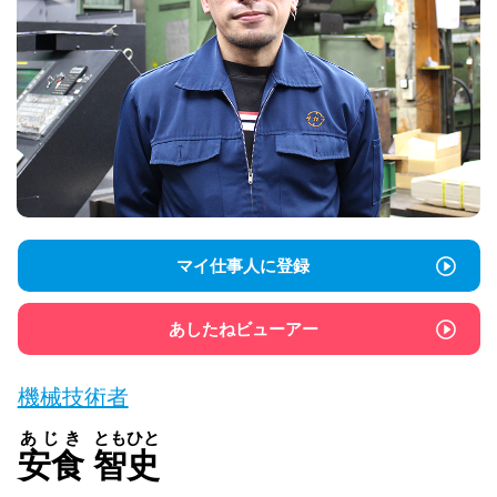
マイ仕事人に登録
あしたねビューアー
機械技術者
あじき
ともひと
安食
智史