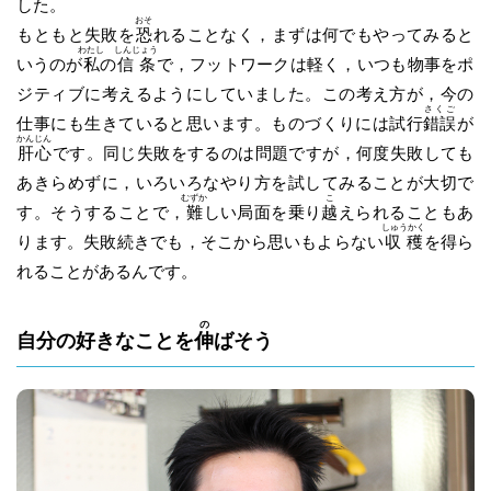
した。
おそ
もともと失敗を
恐
れることなく，まずは何でもやってみると
わたし
しんじょう
いうのが
私
の
信条
で，フットワークは軽く，いつも物事をポ
ジティブに考えるようにしていました。この考え方が，今の
さくご
仕事にも生きていると思います。ものづくりには試行
錯誤
が
かんじん
肝心
です。同じ失敗をするのは問題ですが，何度失敗しても
あきらめずに，いろいろなやり方を試してみることが大切で
むずか
こ
す。そうすることで，
難
しい局面を乗り
越
えられることもあ
しゅうかく
ります。失敗続きでも，そこから思いもよらない
収穫
を得ら
れることがあるんです。
の
自分の好きなことを
伸
ばそう