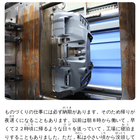
のうき
ものづくりの仕事には必ず
納期
があります。そのため帰りが
おそ
夜
遅
くになることもあります。以前は朝８時から働いて，早
じごろ
ひび
ねと
くて２２
時頃
に帰るような
日々
を送っていて，工場に
寝泊
ま
わたし
ころ
ぼっとう
りすることもありました。ただ，
私
は小さい
頃
から
没頭
して