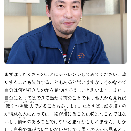
まずは，たくさんのことにチャレンジしてみてください。成
功することも失敗することもあると思いますが，そのなかで
自分は何が好きなのかを見つけてほしいと思います。また，
自分にとってはできて当たり前のことでも，他人から見れば
おどろ
のうりょく
か
驚
くべき
能力
であることもあります。たとえば，絵を
描
くの
か
が得意な人にとっては，絵が
描
けることは特別なことではな
かち
いし，
価値
のあることではないと思うかもしれません。しか
し，自分で気がついていないだけで，周りの人から見ると，