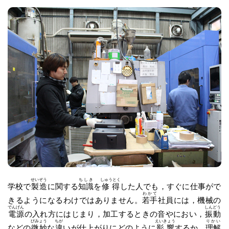
せいぞう
ちしき
しゅうとく
学校で
製造
に関する
知識
を
修得
した人でも，すぐに仕事がで
わかて
きるようになるわけではありません。
若手
社員には，機械の
でんげん
しんどう
電源
の入れ方にはじまり，加工するときの音やにおい，
振動
びみょう
ちが
えいきょう
りかい
などの
微妙
な
違
いが仕上がりにどのように
影響
するか，
理解