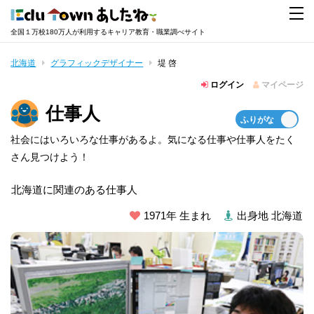
全国１万校180万人が利用するキャリア教育・職業調べサイト
北海道
グラフィックデザイナー
堤 啓
ログイン
マイページ
仕事人
社会にはいろいろな仕事があるよ。気になる仕事や仕事人をたく
さん見つけよう！
北海道に関連のある仕事人
1971年 生まれ
出身地 北海道