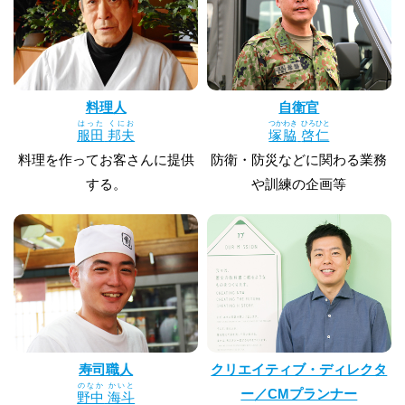
料理人
自衛官
はった
くにお
つかわき
ひろひと
服田
邦夫
塚脇
啓仁
料理を作ってお客さんに提供
防衛・防災などに関わる業務
する。
や訓練の企画等
寿司職人
クリエイティブ・ディレクタ
のなか
かいと
ー／CMプランナー
野中
海斗