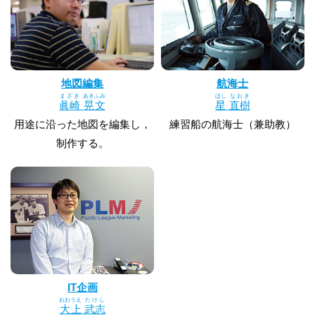
地図編集
航海士
まざき
あきふみ
ほし
なおき
眞崎
晃文
星
直樹
用途に沿った地図を編集し，
練習船の航海士（兼助教）
制作する。
IT企画
おおうえ
たけし
大上
武志