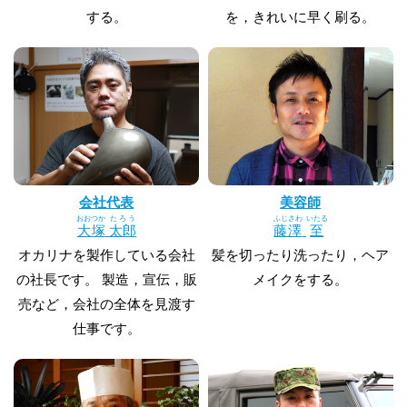
する。
を，きれいに早く刷る。
会社代表
美容師
おおつか
たろう
ふじさわ
いたる
大塚
太郎
藤澤
至
オカリナを製作している会社
髪を切ったり洗ったり，ヘア
の社長です。 製造，宣伝，販
メイクをする。
売など，会社の全体を見渡す
仕事です。