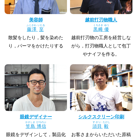
美容師
越前打刃物職人
ふじさわ
いたる
くろさき
ゆう
藤澤
至
黒﨑
優
散髪をしたり，髪を染めた
越前打刃物の工房を経営しな
り，パーマをかけたりする
がら，打刃物職人として包丁
やナイフを作る。
眼鏡デザイナー
シルクスクリーン印刷
かさしま
ひろのぶ
すがい
たけし
笠島
博信
須貝
毅
眼鏡をデザインして，製品化
お客さまからいただいた原稿