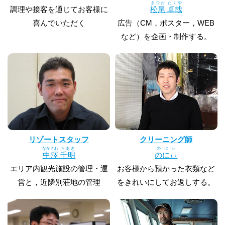
まつお
たくや
調理や接客を通じてお客様に
松尾
卓哉
喜んでいただく
広告（CM，ポスター，WEB
など）を企画・制作する。
リゾートスタッフ
クリーニング師
なかざわ
ちあき
のにぃ
中澤
千明
のにぃ
エリア内観光施設の管理・運
お客様から預かった衣類など
営と，近隣別荘地の管理
をきれいにしてお返しする。