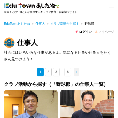
全国１万校180万人が利用するキャリア教育・職業調べサイト
EduTownあしたね
仕事人
クラブ活動から探す
野球部
ログイン
マイページ
仕事人
社会にはいろいろな仕事があるよ。気になる仕事や仕事人をたく
さん見つけよう！
1
2
3
...
6
クラブ活動から探す（「野球部」の仕事人一覧）