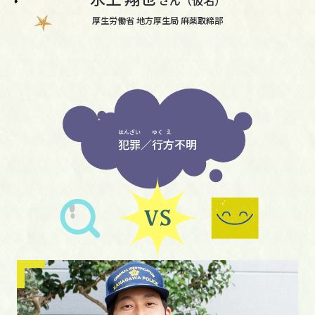
厚生労働省 地方厚生局 麻薬取締部
はん
ざい
ゆく
え
犯
罪
／
行
方
不明