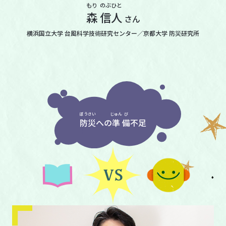
もり
のぶ
ひと
森
信
人
さん
横浜国立大学 台風科学技術研究センター
／京都大学 防災研究所
ぼう
さい
じゅん
び
防
災
への
準
備
不足