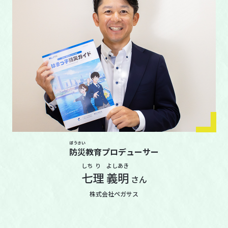
ぼう
さい
防
災
教育プロデューサー
しち
り
よし
あき
七
理
義
明
さん
株式会社ペガサス