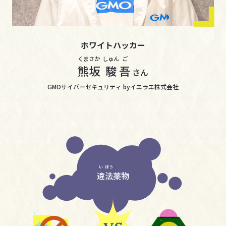
ホワイトハッカー
くま
さか
しゅん
ご
熊
坂
駿
吾
さん
GMOサイバーセキュリティ byイエラエ株式会社
い
ほう
違
法
薬物