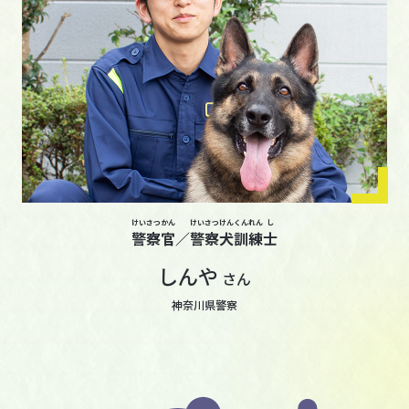
けい
さつ
かん
けい
さつ
けん
くん
れん
し
警
察
官
／
警
察
犬
訓
練
士
しんや
さん
神奈川県警察