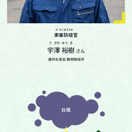
か
ちく
ぼう
えき
家
畜
防
疫
官
う
ざわ
ゆう
き
宇
澤
裕
樹
さん
農林水産省 動物検疫所
台風