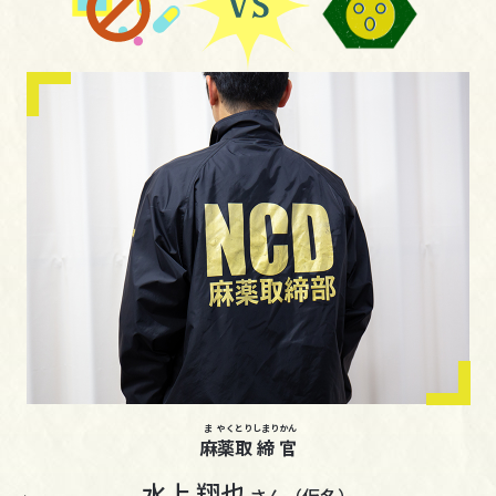
ま
やく
とり
しまり
かん
麻
薬
取
締
官
水上 翔也
さん（仮名）