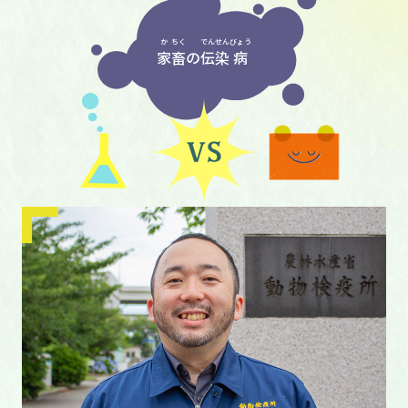
か
ちく
でん
せん
びょう
家
畜
の
伝
染
病