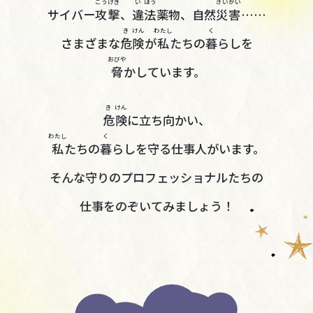
こう
げき
い
ほう
さい
がい
サイバー
攻
撃
、
違
法
薬物、自然
災
害
……
き
けん
わたし
く
さまざまな
危
険
が
私
たちの
暮
らしを
おびや
脅
かしています。
き
けん
危
険
に立ち向かい、
わたし
く
私
たちの
暮
らしを守る仕事人がいます。
そんな守りのプロフェッショナルたちの
仕事をのぞいてみましょう！